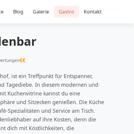
🍽️ Restaurant
te
Blog
Galerie
Gastro
Kontakt
denbar
€€
wertungen
of, ist ein Treffpunkt für Entspanner,
 und Tagediebe. In diesem modernen und
 mit Kuchenvitrine kannst du eine
phäre und Sitzecken genießen. Die Küche
Café-Spezialitäten und Service am Tisch.
nliebhaber auf ihre Kosten, denn die
 dich mit Köstlichkeiten, die