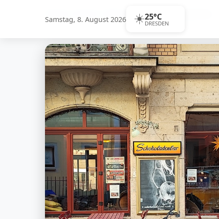
Home
›
Gastro
›
Restaurant
›
Schokoladenbar
☀️
25°C
Samstag, 8. August 2026
DRESDEN