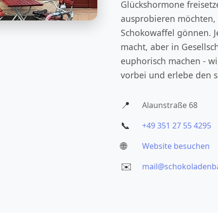
Glückshormone freisetze
ausprobieren möchten, k
Schokowaffel gönnen. J
macht, aber in Gesellsc
euphorisch machen - wi
vorbei und erlebe den 
📍
Alaunstraße 68
📞
+49 351 27 55 4295
🌐
Website besuchen
✉️
mail@schokoladenba