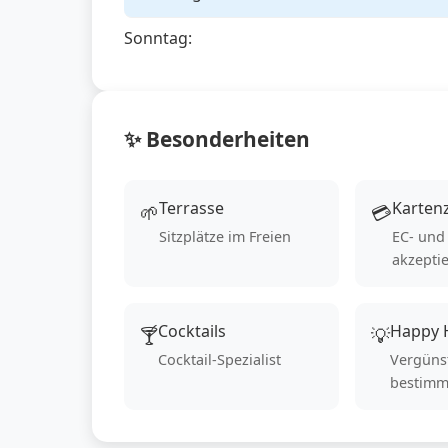
Sonntag:
✨ Besonderheiten
Terrasse
Karten
🌱
💳
Sitzplätze im Freien
EC- und
akzeptie
Cocktails
Happy 
🍸
💡
Cocktail-Spezialist
Vergünst
bestimm