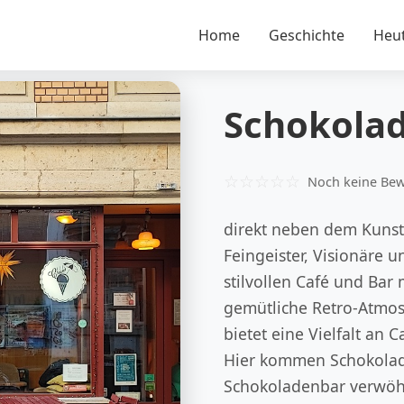
Home
Geschichte
Heu
Schokola
☆
☆
☆
☆
☆
Noch keine Be
direkt neben dem Kunsth
Feingeister, Visionäre
stilvollen Café und Bar
gemütliche Retro-Atmos
bietet eine Vielfalt an 
Hier kommen Schokolade
Schokoladenbar verwöhnt